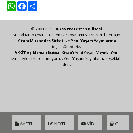
WhatsApp
Facebook
Share
© 2003-2026
Bursa Protestan Kilisesi
Kutsal Kitap çevirisini sitemize koymamıza izin verdikleri için
Kitabı Mukaddes Şirketi
ve
Yeni Yaşam Yayınlarına
teşekkür ederiz.
AKKİT Açıklamalı Kutsal Kitap'ı
Yeni Yaşam Yayınları'nın
izinleriyle sizlere sunuyoruz. Yeni Yaşam Yayınlarına teşekkür
ederiz.
AYETLER
NOTLAR
VIDEO
GIRIŞ