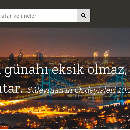
 günahı eksik olmaz,
utar.
Süleyman’ın Özdeyişleri 10: