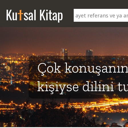
t
Ku
sal Kitap
Çok konuşanın
kişiyse dilini t