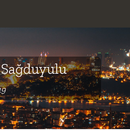
 Sağduyulu
19