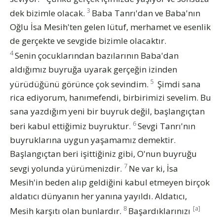
3
dek bizimle olacak.
Baba Tanrı'dan ve Baba'nın
Oğlu İsa Mesih'ten gelen lütuf, merhamet ve esenlik
de gerçekte ve sevgide bizimle olacaktır.
4
Senin çocuklarından bazılarının Baba'dan
aldığımız buyruğa uyarak gerçeğin izinden
5
yürüdüğünü görünce çok sevindim.
Şimdi sana
rica ediyorum, hanımefendi, birbirimizi sevelim. Bu
sana yazdığım yeni bir buyruk değil, başlangıçtan
6
beri kabul ettiğimiz buyruktur.
Sevgi Tanrı'nın
buyruklarına uygun yaşamamız demektir.
Başlangıçtan beri işittiğiniz gibi, O'nun buyruğu
7
sevgi yolunda yürümenizdir.
Ne var ki, İsa
Mesih'in beden alıp geldiğini kabul etmeyen birçok
aldatıcı dünyanın her yanına yayıldı. Aldatıcı,
8
[a]
Mesih karşıtı olan bunlardır.
Başardıklarınızı