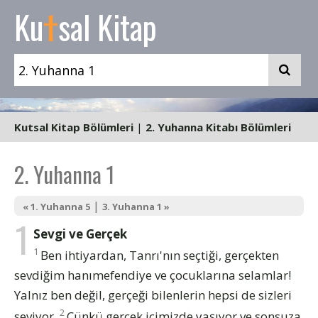
t
Ku
sal Kitap
Kutsal Kitap Bölümleri
|
2. Yuhanna Kitabı Bölümleri
2. Yuhanna 1
|
« 1. Yuhanna 5
3. Yuhanna 1 »
1
Sevgi ve Gerçek
1
Ben ihtiyardan, Tanrı'nın seçtiği, gerçekten
sevdiğim hanımefendiye ve çocuklarına selamlar!
Yalnız ben değil, gerçeği bilenlerin hepsi de sizleri
2
seviyor.
Çünkü gerçek içimizde yaşıyor ve sonsuza