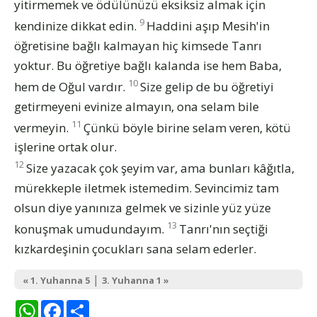
yitirmemek ve ödülünüzü eksiksiz almak için
9
kendinize dikkat edin.
Haddini aşıp Mesih'in
öğretisine bağlı kalmayan hiç kimsede Tanrı
yoktur. Bu öğretiye bağlı kalanda ise hem Baba,
10
hem de Oğul vardır.
Size gelip de bu öğretiyi
getirmeyeni evinize almayın, ona selam bile
11
vermeyin.
Çünkü böyle birine selam veren, kötü
işlerine ortak olur.
12
Size yazacak çok şeyim var, ama bunları kâğıtla,
mürekkeple iletmek istemedim. Sevincimiz tam
olsun diye yanınıza gelmek ve sizinle yüz yüze
13
konuşmak umudundayım.
Tanrı'nın seçtiği
kızkardeşinin çocukları sana selam ederler.
|
« 1. Yuhanna 5
3. Yuhanna 1 »
WhatsApp
Facebook
Share