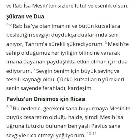
ve Rab İsa Mesih'ten sizlere lütuf ve esenlik olsun.
Şükran ve Dua
4-5
Rab İsa'ya olan imanını ve bütün kutsallara
beslediğin sevgiyi duydukça dualarımda seni
6
anıyor, Tanrım'a sürekli şükrediyorum.
Mesih'te
sahip olduğumuz her iyiliğin bilincine vararak
imana dayanan paydaşlıkta etkin olman için dua
7
ediyorum.
Sevgin benim için büyük sevinç ve
teselli kaynağı oldu. Çünkü kutsalların yürekleri
senin sayende ferahladı, kardeşim.
Pavlus'un Onisimos için Ricası
8-9
Bu nedenle, gerekeni sana buyurmaya Mesih'te
büyük cesaretim olduğu halde, şimdi Mesih İsa
uğruna tutuklu bulunan ben yaşlı Pavlus sana
10-11
sevgiyle rica etmeyi yeğliyorum.