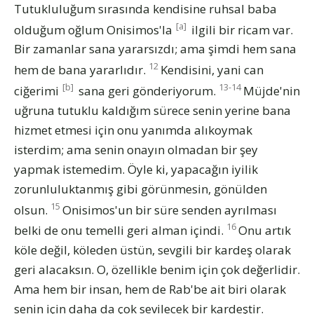
Tutukluluğum sırasında kendisine ruhsal baba
[a]
olduğum oğlum Onisimos'la
ilgili bir ricam var.
Bir zamanlar sana yararsızdı; ama şimdi hem sana
12
hem de bana yararlıdır.
Kendisini, yani can
[b]
13-14
ciğerimi
sana geri gönderiyorum.
Müjde'nin
uğruna tutuklu kaldığım sürece senin yerine bana
hizmet etmesi için onu yanımda alıkoymak
isterdim; ama senin onayın olmadan bir şey
yapmak istemedim. Öyle ki, yapacağın iyilik
zorunluluktanmış gibi görünmesin, gönülden
15
olsun.
Onisimos'un bir süre senden ayrılması
16
belki de onu temelli geri alman içindi.
Onu artık
köle değil, köleden üstün, sevgili bir kardeş olarak
geri alacaksın. O, özellikle benim için çok değerlidir.
Ama hem bir insan, hem de Rab'be ait biri olarak
senin için daha da çok sevilecek bir kardeştir.