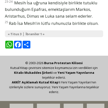
23-24
Mesih İsa uğruna kendisiyle birlikte tutuklu
bulunduğum Epafras, emektaşlarım Markos,
Aristarhus, Dimas ve Luka sana selam ederler.
25
Rab İsa Mesih'in lütfu ruhunuzla birlikte olsun.
|
« Titus 3
İbraniler 1 »
WhatsApp
Facebook
Share
© 2003-2026
Bursa Protestan Kilisesi
Kutsal Kitap çevirisini sitemize koymamıza izin verdikleri için
Kitabı Mukaddes Şirketi
ve
Yeni Yaşam Yayınlarına
teşekkür ederiz.
AKKİT Açıklamalı Kutsal Kitap'ı
Yeni Yaşam Yayınları'nın
izinleriyle sizlere sunuyoruz. Yeni Yaşam Yayınlarına teşekkür
ederiz.