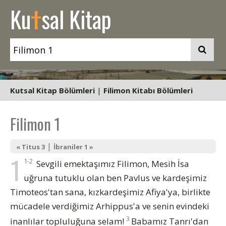
t
Ku
sal Kitap
Kutsal Kitap Bölümleri
|
Filimon Kitabı Bölümleri
Filimon 1
|
« Titus 3
İbraniler 1 »
1
1-2
Sevgili emektaşımız Filimon, Mesih İsa
uğruna tutuklu olan ben Pavlus ve kardeşimiz
Timoteos'tan sana, kızkardeşimiz Afiya'ya, birlikte
mücadele verdiğimiz Arhippus'a ve senin evindeki
3
inanlılar topluluğuna selam!
Babamız Tanrı'dan