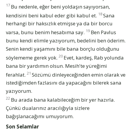
17
Bu nedenle, eğer beni yoldaşın sayıyorsan,
18
kendisini beni kabul eder gibi kabul et.
Sana
herhangi bir haksızlık etmişse ya da bir borcu
19
varsa, bunu benim hesabıma say.
Ben Pavlus
bunu kendi elimle yazıyorum, bedelini ben öderim.
Senin kendi yaşamını bile bana borçlu olduğunu
20
söylememe gerek yok.
Evet, kardeş, Rab yolunda
bana bir yardımın olsun. Mesih'te yüreğimi
21
ferahlat.
Sözümü dinleyeceğinden emin olarak ve
istediğimden fazlasını da yapacağını bilerek sana
yazıyorum.
22
Bu arada bana kalabileceğim bir yer hazırla.
Çünkü dualarınız aracılığıyla sizlere
bağışlanacağımı umuyorum.
Son Selamlar