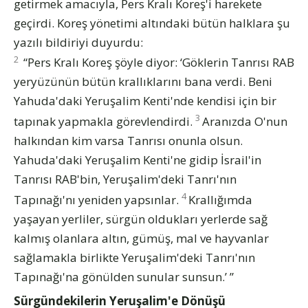
getirmek amacıyla, Pers Kralı Koreş'i harekete
geçirdi. Koreş yönetimi altındaki bütün halklara şu
yazılı bildiriyi duyurdu:
2
“Pers Kralı Koreş şöyle diyor: ‘Göklerin Tanrısı RAB
yeryüzünün bütün krallıklarını bana verdi. Beni
Yahuda'daki Yeruşalim Kenti'nde kendisi için bir
3
tapınak yapmakla görevlendirdi.
Aranızda O'nun
halkından kim varsa Tanrısı onunla olsun.
Yahuda'daki Yeruşalim Kenti'ne gidip İsrail'in
Tanrısı RAB'bin, Yeruşalim'deki Tanrı'nın
4
Tapınağı'nı yeniden yapsınlar.
Krallığımda
yaşayan yerliler, sürgün oldukları yerlerde sağ
kalmış olanlara altın, gümüş, mal ve hayvanlar
sağlamakla birlikte Yeruşalim'deki Tanrı'nın
Tapınağı'na gönülden sunular sunsun.’ ”
Sürgündekilerin Yeruşalim'e Dönüşü