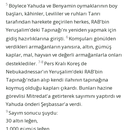
5
Böylece Yahuda ve Benyamin oymaklarının boy
başları, kâhinler, Levililer ve ruhları Tanrı
tarafından harekete geçirilen herkes, RAB'bin
Yeruşalim'deki Tapınağı'nı yeniden yapmak için
6
gidiş hazırlıklarına girişti.
Komşuları gönülden
verdikleri armağanların yanısıra, altın, gümüş
kaplar, mal, hayvan ve değerli armağanlarla onları
7-8
desteklediler.
Pers Kralı Koreş de
Nebukadnessar'ın Yeruşalim'deki RAB'bin
Tapınağı'ndan alıp kendi ilahının tapınağına
koymuş olduğu kapları çıkardı. Bunları hazine
görevlisi Mitredat'a getirterek sayımını yaptırdı ve
Yahuda önderi Şeşbassar'a verdi.
9
Sayım sonucu şuydu:
30 altın leğen,
1 000 gümüş leğen,