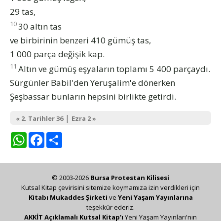
29 tas,
10
30 altın tas
ve birbirinin benzeri 410 gümüş tas,
1 000 parça değişik kap.
11
Altın ve gümüş eşyaların toplamı 5 400 parçaydı.
Sürgünler Babil'den Yeruşalim'e dönerken
Şeşbassar bunların hepsini birlikte getirdi.
|
« 2. Tarihler 36
Ezra 2 »
WhatsApp
Facebook
Share
© 2003-2026
Bursa Protestan Kilisesi
Kutsal Kitap çevirisini sitemize koymamıza izin verdikleri için
Kitabı Mukaddes Şirketi
ve
Yeni Yaşam Yayınlarına
teşekkür ederiz.
AKKİT Açıklamalı Kutsal Kitap'ı
Yeni Yaşam Yayınları'nın