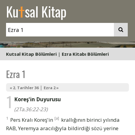
t
Ku
sal Kitap
Kutsal Kitap Bölümleri
|
Ezra Kitabı Bölümleri
Ezra 1
|
« 2. Tarihler 36
Ezra 2 »
1
Koreş'in Duyurusu
(2Ta.36:22-23)
1
[a]
Pers Kralı Koreş'in
krallığının birinci yılında
RAB, Yeremya aracılığıyla bildirdiği sözü yerine