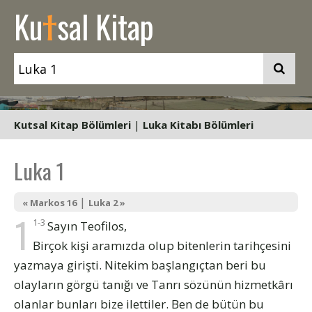
t
Ku
sal Kitap
Kutsal Kitap Bölümleri
|
Luka Kitabı Bölümleri
Luka 1
|
« Markos 16
Luka 2 »
1
1-3
Sayın Teofilos,
Birçok kişi aramızda olup bitenlerin tarihçesini
yazmaya girişti. Nitekim başlangıçtan beri bu
olayların görgü tanığı ve Tanrı sözünün hizmetkârı
olanlar bunları bize ilettiler. Ben de bütün bu