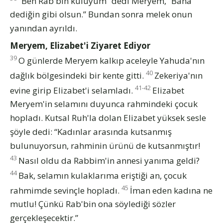
“Ben Rab'bin kuluyum” dedi Meryem, “Bana
dediğin gibi olsun.” Bundan sonra melek onun
yanından ayrıldı.
Meryem, Elizabet'i Ziyaret Ediyor
39
O günlerde Meryem kalkıp aceleyle Yahuda'nın
40
dağlık bölgesindeki bir kente gitti.
Zekeriya'nın
41-42
evine girip Elizabet'i selamladı.
Elizabet
Meryem'in selamını duyunca rahmindeki çocuk
hopladı. Kutsal Ruh'la dolan Elizabet yüksek sesle
şöyle dedi: “Kadınlar arasında kutsanmış
bulunuyorsun, rahminin ürünü de kutsanmıştır!
43
Nasıl oldu da Rabbim'in annesi yanıma geldi?
44
Bak, selamın kulaklarıma eriştiği an, çocuk
45
rahmimde sevinçle hopladı.
İman eden kadına ne
mutlu! Çünkü Rab'bin ona söylediği sözler
gerçekleşecektir.”