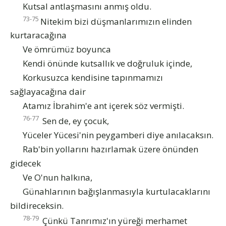
Kutsal antlaşmasını anmış oldu.
73-75
Nitekim bizi düşmanlarımızın elinden
kurtaracağına
Ve ömrümüz boyunca
Kendi önünde kutsallık ve doğruluk içinde,
Korkusuzca kendisine tapınmamızı
sağlayacağına dair
Atamız İbrahim'e ant içerek söz vermişti.
76-77
Sen de, ey çocuk,
Yüceler Yücesi'nin peygamberi diye anılacaksın.
Rab'bin yollarını hazırlamak üzere önünden
gidecek
Ve O'nun halkına,
Günahlarının bağışlanmasıyla kurtulacaklarını
bildireceksin.
78-79
Çünkü Tanrımız'ın yüreği merhamet