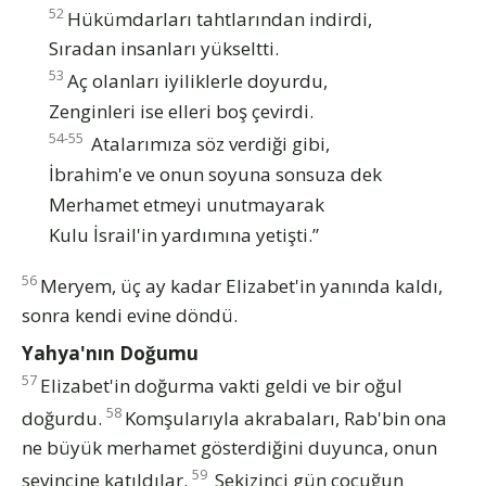
52
Hükümdarları tahtlarından indirdi,
Sıradan insanları yükseltti.
53
Aç olanları iyiliklerle doyurdu,
Zenginleri ise elleri boş çevirdi.
54-55
Atalarımıza söz verdiği gibi,
İbrahim'e ve onun soyuna sonsuza dek
Merhamet etmeyi unutmayarak
Kulu İsrail'in yardımına yetişti.”
56
Meryem, üç ay kadar Elizabet'in yanında kaldı,
sonra kendi evine döndü.
Yahya'nın Doğumu
57
Elizabet'in doğurma vakti geldi ve bir oğul
58
doğurdu.
Komşularıyla akrabaları, Rab'bin ona
ne büyük merhamet gösterdiğini duyunca, onun
59
sevincine katıldılar.
Sekizinci gün çocuğun