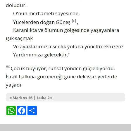
doludur.
O'nun merhameti sayesinde,
[c]
Yücelerden doğan Güneş
,
Karanlıkta ve ölümün gölgesinde yaşayanlara
ışık saçmak
Ve ayaklarımızı esenlik yoluna yöneltmek üzere
Yardımımıza gelecektir.”
80
Çocuk büyüyor, ruhsal yönden güçleniyordu.
İsrail halkına görüneceği güne dek ıssız yerlerde
yaşadı.
|
« Markos 16
Luka 2 »
WhatsApp
Facebook
Share