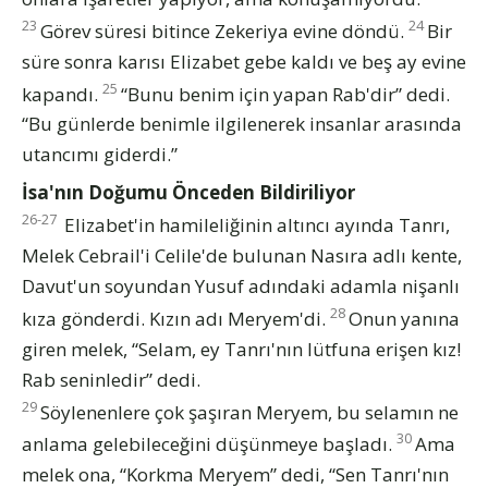
23
24
Görev süresi bitince Zekeriya evine döndü.
Bir
süre sonra karısı Elizabet gebe kaldı ve beş ay evine
25
kapandı.
“Bunu benim için yapan Rab'dir” dedi.
“Bu günlerde benimle ilgilenerek insanlar arasında
utancımı giderdi.”
İsa'nın Doğumu Önceden Bildiriliyor
26-27
Elizabet'in hamileliğinin altıncı ayında Tanrı,
Melek Cebrail'i Celile'de bulunan Nasıra adlı kente,
Davut'un soyundan Yusuf adındaki adamla nişanlı
28
kıza gönderdi. Kızın adı Meryem'di.
Onun yanına
giren melek, “Selam, ey Tanrı'nın lütfuna erişen kız!
Rab seninledir” dedi.
29
Söylenenlere çok şaşıran Meryem, bu selamın ne
30
anlama gelebileceğini düşünmeye başladı.
Ama
melek ona, “Korkma Meryem” dedi, “Sen Tanrı'nın