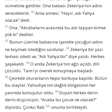
sünnetine geldiler. Ona babası Zekeriya'nın adını
60
vereceklerdi.
Ama annesi, “Hayır, adı Yahya
olacak” dedi.
61
Ona, “Akrabaların arasında bu adı taşıyan kimse
yok ki” dediler.
62
Bunun üzerine babasına işaretle çocuğun adını
63
ne koymak istediğini sordular.
Zekeriya bir yazı
levhası istedi ve, “Adı Yahya'dır” diye yazdı. Herkes
64
şaşakaldı.
O anda Zekeriya'nın ağzı açıldı, dili
çözüldü. Tanrı'yı överek konuşmaya başladı.
65
Çevrede oturanların hepsi korkuya kapıldı. Bütün
bu olaylar, Yahudiye'nin dağlık bölgesinin her
66
yanında konuşulur oldu.
Duyan herkes derin
derin düşünüyor, “Acaba bu çocuk ne olacak?”
[a]
diyordu. Çünkü Rab
onunla birlikteydi.