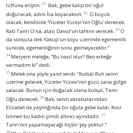
31
lütfuna eriştin.
Bak, gebe kalıp bir oğul
32
doğuracak, adını İsa koyacaksın.
O büyük
olacak, kendisine ‘Yüceler Yücesi'nin Oğlu’ denecek.
33
Rab Tanrı O'na, atası Davut'un tahtını verecek.
O
da sonsuza dek Yakup'un soyu üzerinde egemenlik
sürecek, egemenliğinin sonu gelmeyecektir.”
34
Meryem meleğe, “Bu nasıl olur? Ben erkeğe
varmadım ki” dedi.
35
Melek ona şöyle yanıt verdi: “Kutsal Ruh senin
üzerine gelecek, Yüceler Yücesi'nin gücü sana gölge
salacak. Bunun için doğacak olana kutsal, Tanrı
36
Oğlu denecek.
Bak, senin akrabalarından
Elizabet de yaşlılığında bir oğula gebe kaldı. Kısır
37
bilinen bu kadın şimdi altıncı ayındadır.
Tanrı'nın yapamayacağı hiçbir şey yoktur.”
38