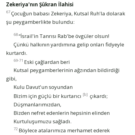
Zekeriya'nın Şükran İlahisi
67
Çocuğun babası Zekeriya, Kutsal Ruh'la dolarak
şu peygamberlikte bulundu:
68
“İsrail'in Tanrısı Rab'be övgüler olsun!
Çünkü halkının yardımına gelip onları fidyeyle
kurtardı.
69-71
Eski çağlardan beri
Kutsal peygamberlerinin ağzından bildirdiği
gibi,
Kulu Davut'un soyundan
[b]
Bizim için güçlü bir kurtarıcı
çıkardı;
Düşmanlarımızdan,
Bizden nefret edenlerin hepsinin elinden
Kurtuluşumuzu sağladı.
72
Böylece atalarımıza merhamet ederek