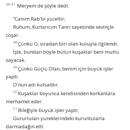
46-47
Meryem de şöyle dedi:
“Canım Rab'bi yüceltir;
Ruhum, Kurtarıcım Tanrı sayesinde sevinçle
coşar.
48
Çünkü O, sıradan biri olan kuluyla ilgilendi.
İşte, bundan böyle bütün kuşaklar beni mutlu
sayacak.
49
Çünkü Güçlü Olan, benim için büyük işler
yaptı.
O'nun adı kutsaldır.
50
Kuşaklar boyunca kendisinden korkanlara
merhamet eder.
51
Bileğiyle büyük işler yaptı;
Gururluları yüreklerindeki kuruntularla
darmadağın etti.