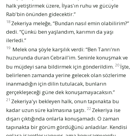
halk yetiştirmek üzere, İlyas'ın ruhu ve gücüyle
Rab'bin önünden gidecektir.”
18
Zekeriya meleğe, “Bundan nasıl emin olabilirim?”
dedi. “Çünkü ben yaşlandım, karımın da yaşı
ilerledi.”
19
Melek ona şöyle karşılık verdi: “Ben Tanrı'nın
huzurunda duran Cebrail'im. Seninle konuşmak ve
20
bu müjdeyi sana bildirmek için gönderildim.
İşte,
belirlenen zamanda yerine gelecek olan sözlerime
inanmadığın için dilin tutulacak, bunların
gerçekleşeceği güne dek konuşamayacaksın.”
21
Zekeriya'yı bekleyen halk, onun tapınakta bu
22
kadar uzun süre kalmasına şaştı.
Zekeriya ise
dışarı çıktığında onlarla konuşamadı. O zaman
tapınakta bir görüm gördüğünü anladılar. Kendisi
onlara işaretler yapıyor, ama konuşamıyordu.