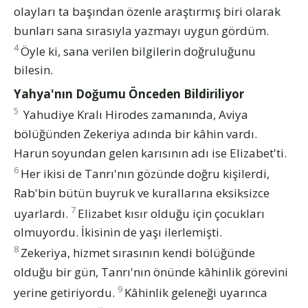
olayları ta başından özenle araştırmış biri olarak
bunları sana sırasıyla yazmayı uygun gördüm.
4
Öyle ki, sana verilen bilgilerin doğruluğunu
bilesin.
Yahya'nın Doğumu Önceden Bildiriliyor
5
Yahudiye Kralı Hirodes zamanında, Aviya
bölüğünden Zekeriya adında bir kâhin vardı.
Harun soyundan gelen karısının adı ise Elizabet'ti.
6
Her ikisi de Tanrı'nın gözünde doğru kişilerdi,
Rab'bin bütün buyruk ve kurallarına eksiksizce
7
uyarlardı.
Elizabet kısır olduğu için çocukları
olmuyordu. İkisinin de yaşı ilerlemişti.
8
Zekeriya, hizmet sırasının kendi bölüğünde
olduğu bir gün, Tanrı'nın önünde kâhinlik görevini
9
yerine getiriyordu.
Kâhinlik geleneği uyarınca