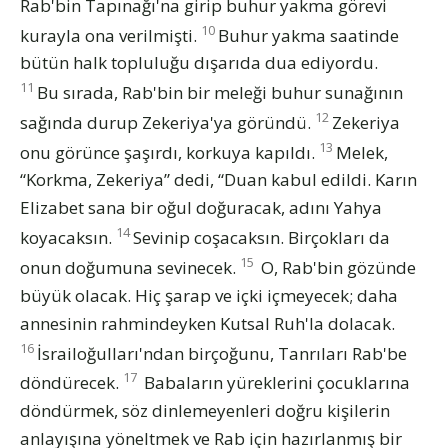
Rab'bin Tapınağı'na girip buhur yakma görevi
10
kurayla ona verilmişti.
Buhur yakma saatinde
bütün halk topluluğu dışarıda dua ediyordu.
11
Bu sırada, Rab'bin bir meleği buhur sunağının
12
sağında durup Zekeriya'ya göründü.
Zekeriya
13
onu görünce şaşırdı, korkuya kapıldı.
Melek,
“Korkma, Zekeriya” dedi, “Duan kabul edildi. Karın
Elizabet sana bir oğul doğuracak, adını Yahya
14
koyacaksın.
Sevinip coşacaksın. Birçokları da
15
onun doğumuna sevinecek.
O, Rab'bin gözünde
büyük olacak. Hiç şarap ve içki içmeyecek; daha
annesinin rahmindeyken Kutsal Ruh'la dolacak.
16
İsrailoğulları'ndan birçoğunu, Tanrıları Rab'be
17
döndürecek.
Babaların yüreklerini çocuklarına
döndürmek, söz dinlemeyenleri doğru kişilerin
anlayışına yöneltmek ve Rab için hazırlanmış bir