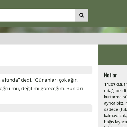
Notlar
ltında” dedi, “Günahları çok ağır.
11:27-25:1
ğru mu, değil mi göreceğim. Bunları
odağı belirli
kurtarma süre
ayrıca bkz.
sadece (tufa
kalmayacak,
bağış layac