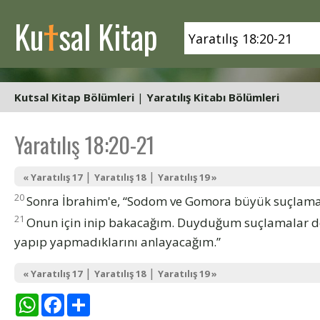
t
Ku
sal Kitap
Kutsal Kitap Bölümleri
|
Yaratılış Kitabı Bölümleri
Yaratılış 18:20-21
|
|
« Yaratılış 17
Yaratılış 18
Yaratılış 19 »
20
Sonra İbrahim'e, “Sodom ve Gomora büyük suçlama a
21
Onun için inip bakacağım. Duyduğum suçlamalar do
yapıp yapmadıklarını anlayacağım.”
|
|
« Yaratılış 17
Yaratılış 18
Yaratılış 19 »
WhatsApp
Facebook
Share