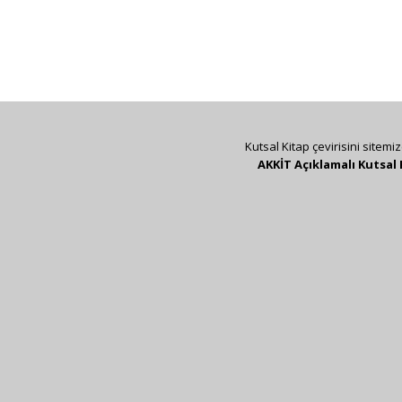
Kutsal Kitap çevirisini sitemi
AKKİT Açıklamalı Kutsal 