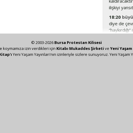
kaldıracaktır
ilişkiyi yansıt
18:20
büyü
diye de çevr
“haykırdığı” 
Yar.10:19
v
© 2003-2026
Bursa Protestan Kilisesi
18:21
Bu ay
ze koymamıza izin verdikleri için
Kitabı Mukaddes Şirketi
ve
Yeni Yaşam 
kadar ilgile
Kitap'ı
Yeni Yaşam Yayınları'nın izinleriyle sizlere sunuyoruz. Yeni Yaşam Y
edilen ‘yuka
vahye, sergi
Nihai olarak
Mik.1:12
;
1K