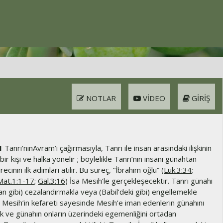
NOTLAR
VIDEO
GIRIŞ
1
Tanrı’nınAvram’ı çağırmasıyla, Tanrı ile insan arasındaki ilişkinin
 bir kişi ve halka yönelir ; böylelikle Tanrı’nın insanı günahtan
cinin ilk adımları atılır. Bu süreç, “İbrahim oğlu” (
Luk.3:34
;
Mat.1:1-17
;
Gal.3:16
) İsa Mesih’le gerçekleşecektir. Tanrı günahı
n gibi) cezalandırmakla veya (Babil’deki gibi) engellemekle
 Mesih’in kefareti sayesinde Mesih’e iman edenlerin günahını
ak ve günahın onların üzerindeki egemenliğini ortadan