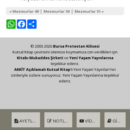
|
|
« Mezmurlar 49
Mezmurlar 50
Mezmurlar 51 »
WhatsApp
Facebook
Share
© 2003-2026
Bursa Protestan Kilisesi
Kutsal Kitap çevirisini sitemize koymamıza izin verdikleri için
Kitabı Mukaddes Şirketi
ve
Yeni Yaşam Yayınlarına
teşekkür ederiz.
AKKİT Açıklamalı Kutsal Kitap'ı
Yeni Yaşam Yayınları'nın
izinleriyle sizlere sunuyoruz. Yeni Yaşam Yayınlarına teşekkür
ederiz.
AYETLER
NOTLAR
VIDEO
GIRIŞ