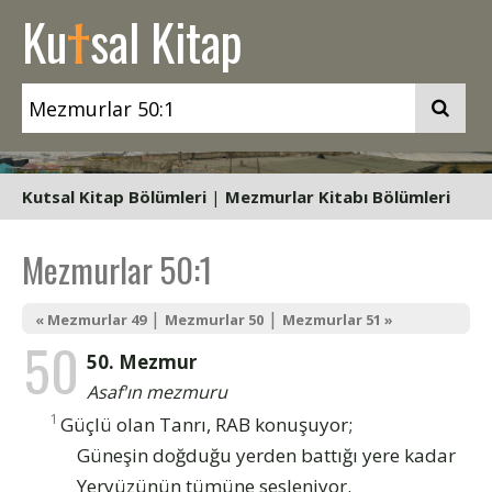
t
Ku
sal Kitap
Kutsal Kitap Bölümleri
|
Mezmurlar Kitabı Bölümleri
Mezmurlar 50:1
|
|
« Mezmurlar 49
Mezmurlar 50
Mezmurlar 51 »
50
50. Mezmur
Asaf'ın mezmuru
1
Güçlü olan Tanrı, RAB konuşuyor;
Güneşin doğduğu yerden battığı yere kadar
Yeryüzünün tümüne sesleniyor.